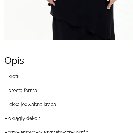
Opis
– krótki
– prosta forma
– lekka jedwabna krepa
– okrągły dekolt
– trzywarstwowy asymetryczny przód