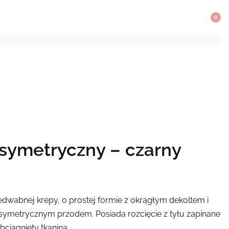
0
symetryczny – czarny
edwabnej krepy, o prostej formie z okrągłym dekoltem i
ymetrycznym przodem. Posiada rozcięcie z tyłu zapinane
bciągnięty tkaniną.