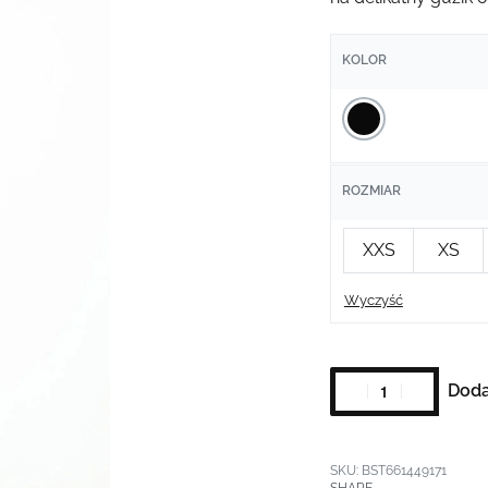
KOLOR
ROZMIAR
XXS
XS
Wyczyść
Doda
BST661449171
SHARE