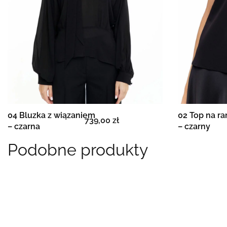
04 Bluzka z wiązaniem
02 Top na r
739,00
zł
Wybierz opcje
– czarna
– czarny
PODGLĄD
Podobne produkty