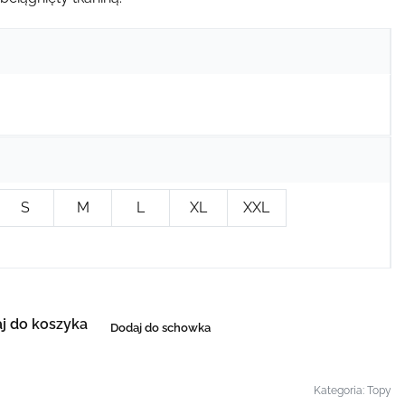
S
M
L
XL
XXL
j do koszyka
Dodaj do schowka
Kategoria:
Topy