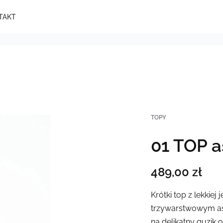
TAKT
TOPY
01 TOP a
489,00
zł
Krótki top z lekkiej
j
trzywarstwowym as
na delikatny guzik o