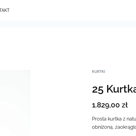
TAKT
KURTKI
25 Kurtk
1.829,00
zł
Prosta kurtka z na
obniżoną, zaokrąglo