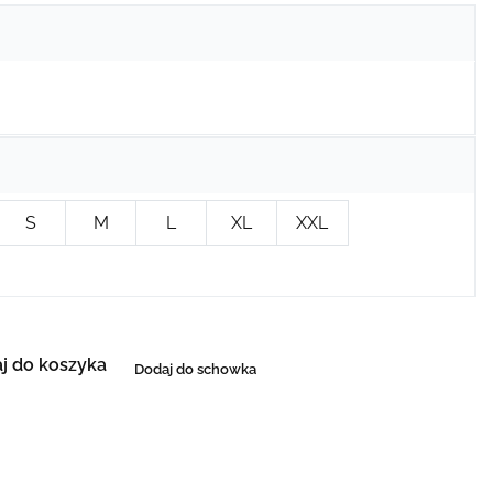
S
M
L
XL
XXL
j do koszyka
Dodaj do schowka