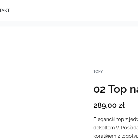
TAKT
TOPY
02 Top n
289,00
zł
Elegancki top z j
dekoltem V.
Posiad
koralikiem z logoty