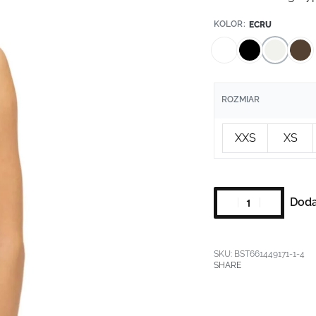
KOLOR
ECRU
ROZMIAR
XXS
XS
Doda
BST661449171-1-4
SHARE