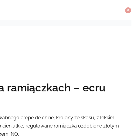
0
a ramiączkach – ecru
edwabnego
crepe
de
chine
, krojony ze skosu, z lekkim
a
cieniutk
ie
, regulowan
e
ramiączka
ozdobion
e
złotym
pem 'NO’.