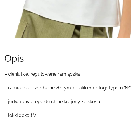
Opis
– cieniutkie, regulowane ramiączka
– ramiączka ozdobione złotym koralikiem z logotypem ‘N
– jedwabny crepe de chine krojony ze skosu
– lekki dekolt V