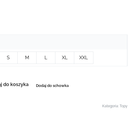
S
M
L
XL
XXL
j do koszyka
Dodaj do schowka
Kategoria:
Topy